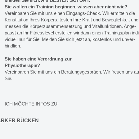
Melden Sie sich. AM BESTEN SOFORT.
Sie wollen ein Training beginnen, wissen aber nicht wie?
Vereinbaren Sie mit uns einen Ein­gangs-­Check. Wir ermitteln die
Konsti­tution Ihres Körpers, testen Ihre Kraft und Beweg­lich­keit und
messen die Körper­zu­sammen­setzung und Vital­funk­tionen. An­ge­
passt an Ihr Fit­ness­level er­stellen wir dann einen Trainings­plan in­di
vi­duell nur für Sie. Melden Sie sich jetzt an, kosten­los und un­ver­
bind­lich.
Sie haben eine Verordnung zur
Physio­therapie?
Vereinbaren Sie mit uns ein Beratungs­gespräch. Wir freuen uns au
Sie.
ICH MÖCHTE INFOS ZU:
ARKER RÜCKEN