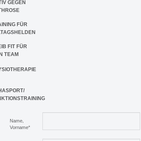
TIV GEGEN
THROSE
INING FÜR
LTAGSHELDEN
IB FIT FÜR
N TEAM
YSIOTHERAPIE
HASPORT/
NKTIONSTRAINING
Name,
Vorname*